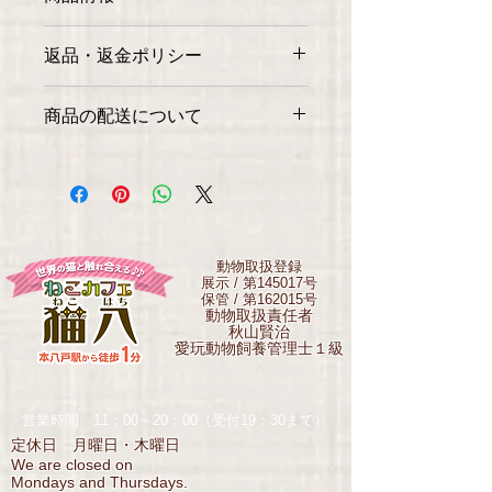
商品の詳細を入力してください。サイ
返品・返金ポリシー
ズ、素材、取扱説明に加え、商品の特
徴やおすすめのポイントなどを説明し
返品・返金規約を入力してください。
ましょう。
商品の配送について
商品にご満足いただけなかった場合の
返品・返金ポリシーと手順を説明しま
配送地域、料金、所要時間、梱包な
しょう。規約の内容を明確にすること
ど、商品の配送に関する情報を入力し
で、お客様の信頼を獲得し、安心して
てください。配送情報を明確にするこ
商品をご購入いただけます。
とで、お客様の信頼を獲得し、安心し
て商品をご購入いただけます。
動物取扱登録
展示 / 第145017号
保管 / 第162015号
動物取扱責任者
秋山賢治
愛玩動物飼養管理士１級
営業時間 11：00～20：00（受付19：30まで）
定休日 月曜日・木曜日
We are closed on
Mondays and Thursdays.